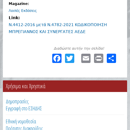
Magazine:
Λοιπές Εκδόσεις
Link:
Ν.4412-2016 μετά Ν.4782-2021 ΚΩΔΙΚΟΠΟΙΗΣΗ
ΜΠΡΕΓΙΑΝΝΟΣ ΚΑΙ ΣΥΝΕΡΓΑΤΕΣ ΑΕΔΕ
Διαδώστε αυτήν την σελίδα!
F
T
E
Pr
S
a
w
m
in
h
c
it
ai
t
a
e
t
l
re
Χρήσιμα και Χρηστικά
b
e
Δημοπρασίες
o
r
Εγγραφή στο ΕΣΗΔΗΣ
o
k
Εθνική νομοθεσία
Πρότυπες Διακηρύξεις