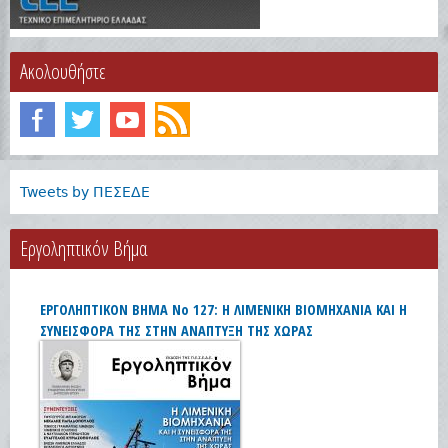
Ακολουθήστε
Tweets by ΠΕΣΕΔΕ
Eργοληπτικόν Βήμα
ΕΡΓΟΛΗΠΤΙΚΟΝ ΒΗΜΑ Νο 127: Η ΛΙΜΕΝΙΚΗ ΒΙΟΜΗΧΑΝΙΑ ΚΑΙ Η
ΣΥΝΕΙΣΦΟΡΑ ΤΗΣ ΣΤΗΝ ΑΝΑΠΤΥΞΗ ΤΗΣ ΧΩΡΑΣ