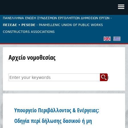
Jump to navigation
ΠΑΝΕΛΛΗΝΙΑ ΕΝΩΣΗ ΣΥΝΔΕΣΜΩΝ ΕΡΓΟΛΗΠΤΩΝ ΔΗΜΟΣΙΩΝ ΕΡΓΩΝ -
ΠΕΣΕΔΕ • PESEDE
- PANHELLENIC UNION OF PUBLIC WORKS
CONSTRUCTORS ASSOCIATIONS
Αρχείο νομοθεσίας
E
n
t
e
r
Υπουργείο Περιβάλλοντος & Ενέργειας:
y
o
Οδηγία περί δήλωσης δασικού ή μη
u