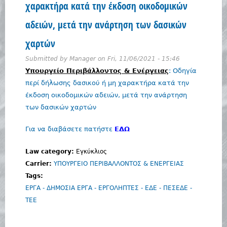
χαρακτήρα κατά την έκδοση οικοδομικών
r
k
αδειών, μετά την ανάρτηση των δασικών
e
χαρτών
y
w
Submitted by
Manager
on
Fri, 11/06/2021 - 15:46
o
Υπουργείο Περιβάλλοντος & Ενέργειας
: Οδηγία
r
περί δήλωσης δασικού ή μη χαρακτήρα κατά την
d
έκδοση οικοδομικών αδειών, μετά την ανάρτηση
s
των δασικών χαρτών
Για να διαβάσετε πατήστε
ΕΔΩ
Law category:
Εγκύκλιος
Carrier:
ΥΠΟΥΡΓΕΙΟ ΠΕΡΙΒΑΛΛΟΝΤΟΣ & ΕΝΕΡΓΕΙΑΣ
Tags:
ΕΡΓΑ - ΔΗΜΟΣΙΑ ΕΡΓΑ - ΕΡΓΟΛΗΠΤΕΣ - ΕΔΕ - ΠΕΣΕΔΕ -
ΤΕΕ