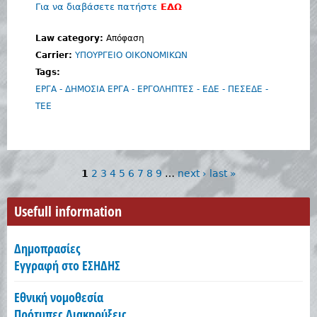
Για να διαβάσετε πατήστε
ΕΔΩ
Law category:
Απόφαση
Carrier:
ΥΠΟΥΡΓΕΙΟ ΟΙΚΟΝΟΜΙΚΩΝ
Tags:
ΕΡΓΑ - ΔΗΜΟΣΙΑ ΕΡΓΑ - ΕΡΓΟΛΗΠΤΕΣ - ΕΔΕ - ΠΕΣΕΔΕ -
ΤΕΕ
P
1
2
3
4
5
6
7
8
9
…
next ›
last »
a
Usefull information
g
Δημοπρασίες
e
Εγγραφή στο ΕΣΗΔΗΣ
s
Εθνική νομοθεσία
Πρότυπες Διακηρύξεις