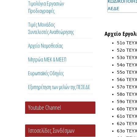
Τιμολόγια Εργασιών
Προδιαγραφές
Τιμές Μονάδος
Συντελεστές Αναθεώρησης
Αρχείο Eργο
51ο ΤΕ
Αρχείο Νομοθεσίας
52o ΤΕ
53o ΤΕ
Μητρώα ΜΕΚ & ΜΕΕΠ
54o ΤΕ
Ευρωπαϊκές Οδηγίες
55o ΤΕ
56o ΤΕ
Εξυπηρέτηση των μελών της ΠΕΣΕΔΕ
57o TΕ
58ο ΤΕ
59o ΤΕ
Youtube Channel
60o ΤΕ
61o ΤΕ
62ο ΤΕ
Ιστοσελίδες Συνδέσμων
63ο ΤΕ