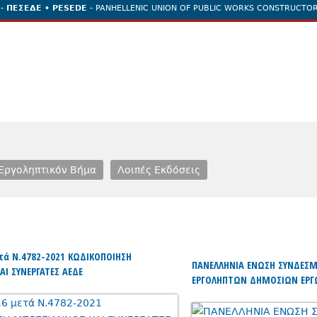
 -
ΠΕΣΕΔΕ • PESEDE
- PANHELLENIC UNION OF PUBLIC WORKS CONSTRUCTOR
Jump to navigation
ιστημονικοι Συνεργάτες
Σύνδεσμοι Εργοληπτών
Επικοινωνία
Eργοληπτικόν Βήμα
Λοιπές Εκδόσεις
ετά Ν.4782-2021 ΚΩΔΙΚΟΠΟΙΗΣΗ
ΠΑΝΕΛΛΗΝΙΑ ΕΝΩΣΗ ΣΥΝΔΕΣ
ΑΙ ΣΥΝΕΡΓΑΤΕΣ ΑΕΔΕ
ΕΡΓΟΛΗΠΤΩΝ ΔΗΜΟΣΙΩΝ ΕΡΓ