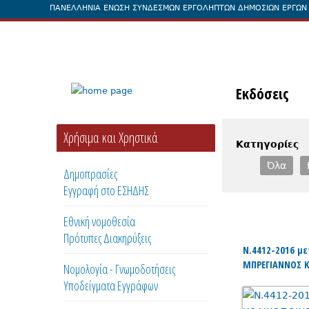
ΠΑΝΕΛΛΗΝΙΑ ΕΝΩΣΗ ΣΥΝΔΕΣΜΩΝ ΕΡΓΟΛΗΠΤΩΝ ΔΗΜΟΣΙΩΝ ΕΡΓΩΝ
Αρχική
Ταυτότητα και Ιστορία
Διοίκηση
Επ
Εκδόσεις
Χρήσιμα και Χρηστικά
Κατηγορίες
Όλα
Δημοπρασίες
Εγγραφή στο ΕΣΗΔΗΣ
Εθνική νομοθεσία
Πρότυπες Διακηρύξεις
Ν.4412-2016 μ
ΜΠΡΕΓΙΑΝΝΟΣ Κ
Νομολογία - Γνωμοδοτήσεις
Υποδείγματα Εγγράφων